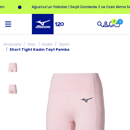
m
Ağustos'un Yıldızları | Seçili Ürünlerde 2 ve Üzeri Alıma Se
4
0
Anasayfa
Ürün
Kadın
Giyim
Short Tight Kadın Tayt Pembe