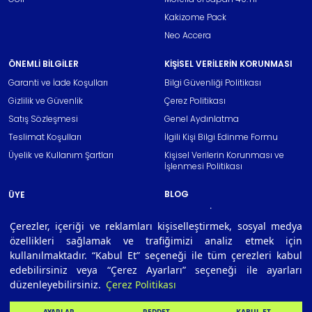
Kakizome Pack
Neo Accera
ÖNEMLİ BİLGİLER
KİŞİSEL VERİLERİN KORUNMASI
Garanti ve İade Koşulları
Bilgi Güvenliği Politikası
Gizlilik ve Güvenlik
Çerez Politikası
Satış Sözleşmesi
Genel Aydınlatma
Teslimat Koşulları
İlgili Kişi Bilgi Edinme Formu
Üyelik ve Kullanım Şartları
Kişisel Verilerin Korunması ve
İşlenmesi Politikası
BLOG
ÜYE
TEKNOLOJİ
Yeni Üyelik
Çerezler, içeriği ve reklamları kişiselleştirmek, sosyal medya
İLETİŞİM
Üye Girişi
özellikleri sağlamak ve trafiğimizi analiz etmek için
KARİYER
Bayi Başvurusu
kullanılmaktadır. “Kabul Et” seçeneği ile tüm çerezleri kabul
MİRASIMIZ
Mağazalarımız
edebilirsiniz veya “Çerez Ayarları” seçeneği ile ayarları
düzenleyebilirsiniz.
Çerez Politikası
MIZUNO TEAM
GOLF CLUB