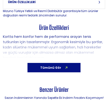
ÜRÜN ÖZELLİKLERİ
Mizuno Türkiye Yetkili ve Resmî Distribütör garantisiyle tüm ürünler
doğrudan resmi tedarik zincirinden sunulur.
Ürün Özellikleri
Kortta hem konfor hem de performans arayan tenis
tutkunları için tasarlanmıştır. Ergonomik kesimiyle bu şortlar,
kadın silüetine mükemmel uyum sağlarken, hızlı hareketler
ve güçlü vuruşlar için olmazsa olmaz olan mükemmel
hareket özgürlüğü sunar.
Tümünü Gör
Yüksek kaliteli teknik malzemelerden üretilen bu ürün,
mükemmel nem emilimi sağlayarak en yoğun maçlarda bile
serin ve kuru kalmanızı sağlar. Hafif tasarımı, kendinizi iyi
hissetmenizi sağlayarak tamamen oyununuza
Benzer Ürünler
odaklanmanızı sağlar.
Sezon İndirimlerinin Yanında Sepette Ek İndirim Fırsatını Kaçırmayın!
Şortların tasarımı, Mizuno markasının kimliğini yansıtan zarif
yüzeyler ve ince detaylar içerir. İster antrenman yapıyor olun