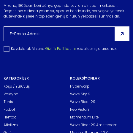
Mizuno, 1906'dan beri dünya çapında sevilen bir spor markasıdır.
Başarısının ardında yatan sır; sporun her dalında, her yaş ve yetenek
düzeyinde kişilere hitap eden geniş bir ürün yelpazesi sunmasıdır.
Kaydolarak Mizuno
Gizlilik Politikasını
kabul etmiş olursunuz.
KATEGORİLER
KOLEKSİYONLAR
Koşu / Yürüyüş
Hyperwarp
Voleybol
Wave Sky 9
Tenis
Wave Rider 29
Futbol
Neo Vista 3
Hentbol
Momentum Elite
Atletizm
Wave Rider 29 Amsterdam
Golf
Morelia Ul Japan 40.Yıl